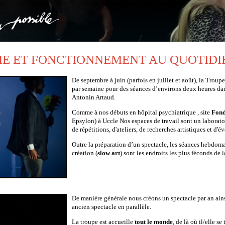
IE ET FONCTIONNEMENT AU QUOTIDI
De septembre à juin (parfois en juillet et août), la Troupe
par semaine pour des séances d’environs deux heures dan
Antonin Artaud.
Comme à nos débuts en hôpital psychiatrique , site
Fon
Epsylon) à Uccle Nos espaces de travail sont un laborato
de répétitions, d'ateliers, de recherches artistiques et d
Outre la préparation d’un spectacle, les séances hebdoma
création (
slow art
) sont les endroits les plus féconds de 
De manière générale nous créons un spectacle par an ain
ancien spectacle en parallèle.
La troupe est accueille
tout le monde
, de là où il/elle s