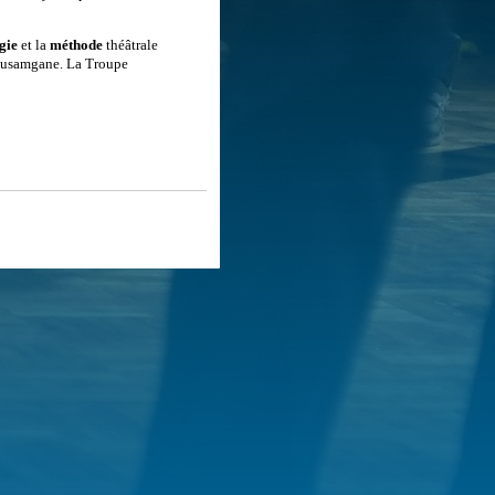
gie
et la
méthode
théâtrale
 Ousamgane. La Troupe