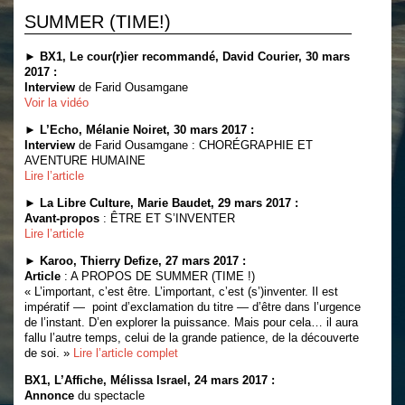
SUMMER (TIME!)
►
BX1, Le cour(r)ier recommandé, David Courier, 30 mars
2017 :
Interview
de Farid Ousamgane
Voir la vidéo
►
L’Echo, Mélanie Noiret, 30 mars 2017 :
Interview
de Farid Ousamgane : CHORÉGRAPHIE ET
AVENTURE HUMAINE
Lire l’article
►
La Libre Culture, Marie Baudet, 29 mars 2017 :
Avant-propos
: ÊTRE ET S’INVENTER
Lire l’article
►
Karoo, Thierry Defize, 27 mars 2017 :
Article
: A PROPOS DE SUMMER (TIME !)
« L’important, c’est être. L’important, c’est (s’)inventer. Il est
impératif — point d’exclamation du titre — d’être dans l’urgence
de l’instant. D’en explorer la puissance. Mais pour cela… il aura
fallu l’autre temps, celui de la grande patience, de la découverte
de soi. »
Lire l’article complet
BX1, L’Affiche, Mélissa Israel, 24 mars 2017 :
Annonce
du spectacle