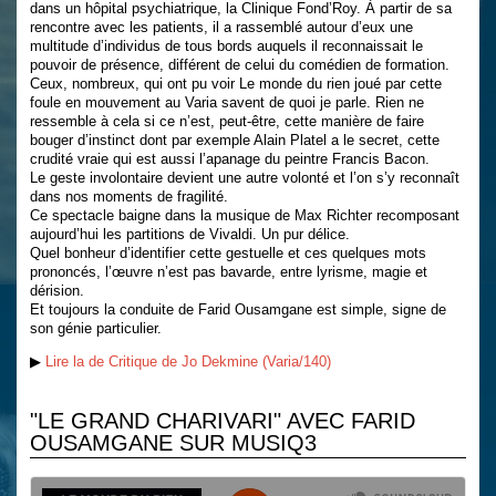
dans un hôpital psychiatrique, la Clinique Fond’Roy. À partir de sa
rencontre avec les patients, il a rassemblé autour d’eux une
multitude d’individus de tous bords auquels il reconnaissait le
pouvoir de présence, différent de celui du comédien de formation.
Ceux, nombreux, qui ont pu voir Le monde du rien joué par cette
foule en mouvement au Varia savent de quoi je parle. Rien ne
ressemble à cela si ce n’est, peut-être, cette manière de faire
bouger d’instinct dont par exemple Alain Platel a le secret, cette
crudité vraie qui est aussi l’apanage du peintre Francis Bacon.
Le geste involontaire devient une autre volonté et l’on s’y reconnaît
dans nos moments de fragilité.
Ce spectacle baigne dans la musique de Max Richter recomposant
aujourd’hui les partitions de Vivaldi. Un pur délice.
Quel bonheur d’identifier cette gestuelle et ces quelques mots
prononcés, l’œuvre n’est pas bavarde, entre lyrisme, magie et
dérision.
Et toujours la conduite de Farid Ousamgane est simple, signe de
son génie particulier.
▶
Lire la de Critique de Jo Dekmine (Varia/140)
"LE GRAND CHARIVARI" AVEC FARID
OUSAMGANE SUR MUSIQ3