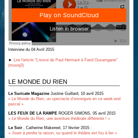
Interview du 04 Avril 2015
►
Lire l'article "L'envoi de Paul Hermant à Farid Ousamgane"
(musiq3)
LE MONDE DU RIEN
Le Suricate Magazine
Justine Guillard, 10 avril 2015
« Le Monde du Rien, un spectacle d’envergure en ce week-end
pascal »
LES FEUX DE LA RAMPE
ROGER SIMONS, 05 avril 2015
« Le Monde du Rien, une aventure théâtrale différente ! »
Le Soir
, Catherine Makereel, 17 février 2015 :
« Jouer à perdre la raison, ou quand le théâtre est fou à lier »